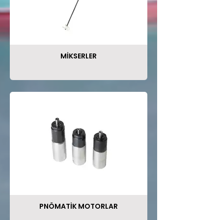
MİKSERLER
PNÖMATİK MOTORLAR